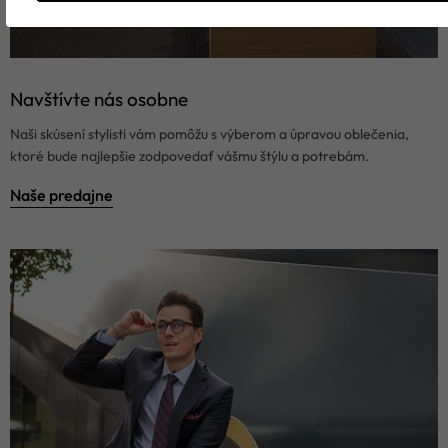
Navštívte nás osobne
Naši skúsení stylisti vám pomôžu s výberom a úpravou oblečenia,
ktoré bude najlepšie zodpovedať vášmu štýlu a potrebám.
Naše predajne