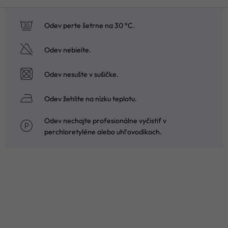
Odev perte šetrne na 30 °C.
Odev nebielte.
Odev nesušte v sušičke.
Odev žehlite na nízku teplotu.
Odev nechajte profesionálne vyčistiť v
perchloretyléne alebo uhľovodíkoch.