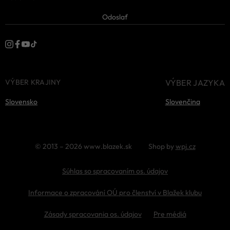
Obchodné podmienky
Dizajn
Oblečenie pre firmy
Odoslať
Reklamácia
Ambasádori
Kariéra
Životné prostredie
VÝBER KRAJINY
VÝBER JAZYKA
Slovensko
Slovenčina
© 2013 – 2026 www.blazek.sk
Shop by
wpj.cz
Súhlas so spracovaním os. údajov
Informace o zpracování OÚ pro členství v Blažek klubu
Zásady spracovania os. údajov
Pre médiá